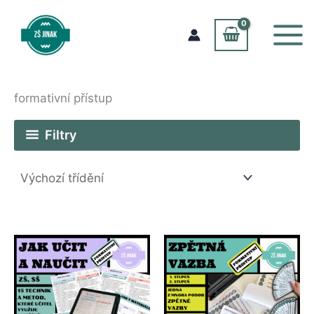
Přeskočit
na
obsah
formativní přístup
Filtry