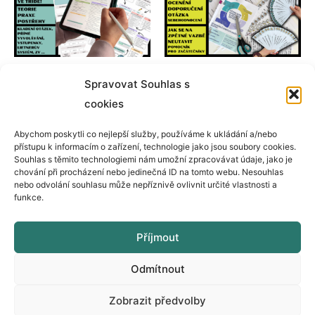
PDF materiály
Hodnocení
Spravovat Souhlas s
JAK UČIT A
ZPĚTNÁ VAZBA
cookies
NAUČIT
49
Kč
Abychom poskytli co nejlepší služby, používáme k ukládání a/nebo
50
Kč
přístupu k informacím o zařízení, technologie jako jsou soubory cookies.
Souhlas s těmito technologiemi nám umožní zpracovávat údaje, jako je
chování při procházení nebo jedinečná ID na tomto webu. Nesouhlas
Přidat do košíku
Přidat do košíku
nebo odvolání souhlasu může nepříznivě ovlivnit určité vlastnosti a
funkce.
Příjmout
Copyright © 2026 ZŠ JINAK
Odmítnout
Obchodní podmínky
Zobrazit předvolby
Zásady cookies (EU)